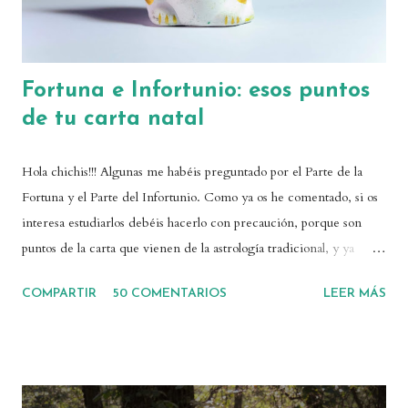
n
t
a
r
Fortuna e Infortunio: esos puntos
i
de tu carta natal
o
Hola chichis!!! Algunas me habéis preguntado por el Parte de la
Fortuna y el Parte del Infortunio. Como ya os he comentado, si os
interesa estudiarlos debéis hacerlo con precaución, porque son
puntos de la carta que vienen de la astrología tradicional, y ya
sabemos que las astrólogas medievales eran un poquito traicioneras
COMPARTIR
50 COMENTARIOS
LEER MÁS
definiendo de forma cerrada el destino de la gente. Como ya os he
dicho muchas veces, el debate astrológico sobre el destino y el
libre albedrío es importante, y debemos tener en cuenta que
nuestras decisiones van a ser la llave para que nuestra carta natal se
manifieste de una forma determinada. Es cierto que muchas veces