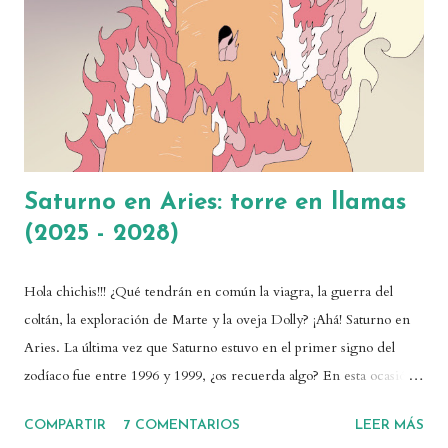
sobre el que recae toda la tensión. Por eso, ese planeta será un
punto sensible de nuestra carta, y requerirá que trabajemos en él
intensamente, al menos en determinadas épocas. Por tanto, es una
fi...
Saturno en Aries: torre en llamas
(2025 - 2028)
Hola chichis!!! ¿Qué tendrán en común la viagra, la guerra del
coltán, la exploración de Marte y la oveja Dolly? ¡Ahá! Saturno en
Aries. La última vez que Saturno estuvo en el primer signo del
zodíaco fue entre 1996 y 1999, ¿os recuerda algo? En esta ocasión
Saturno se quedará en Aries un tiempo considerable, desde mayo
COMPARTIR
7 COMENTARIOS
LEER MÁS
de 2025 hasta abril de 2028. ¡Os cuento todo! 💓También puedes