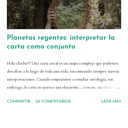
su totalidad....
Planetas regentes: interpretar la
carta como conjunto
Hola chichis!!! Una carta astral es un mapa complejo que podemos
descifrar a lo largo de toda una vida, encontrando siempre nuevas
interpretaciones. Cuando empezamos a estudiar astrología, sin
embargo, la carta no parece tan elocuente... a veces, sus símbolos
parecen silenciosos, o incluso limitados. Si te pasa esto, después de
COMPARTIR
22 COMENTARIOS
LEER MÁS
haber interpretado el significado de los planetas en los signos y en
las casas, o incluso los aspectos que hacen entre sí, el siguiente paso
es comprender las regencias planetarias. Ahí comienza la
verdadera lectura de una carta. ¿Por qué? Porque estudiar los