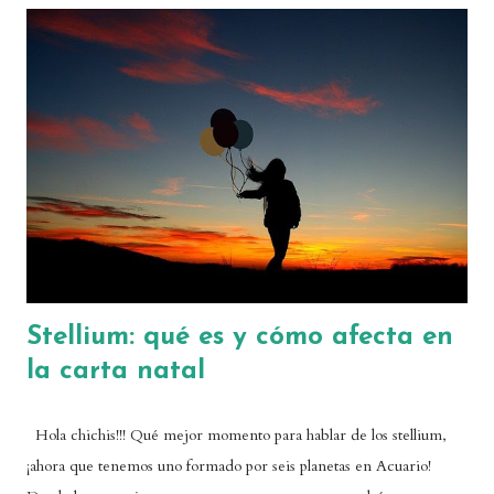
planetas regentes os permitirá leer los guiños energéticos que se
hacen unos planetas a otros, y comprender mejor vuestras casas
vacías: acabaréis haciendo una lectura mucho más integral de la
carta. Cuáles son los planetas regentes de cada signo y casa Un
planeta regente es el planeta más afín a la energía de un signo o de
una casa. Se dice que es regente porque gobierna sobre los asuntos
relacion...
Stellium: qué es y cómo afecta en
la carta natal
Hola chichis!!! Qué mejor momento para hablar de los stellium,
¡ahora que tenemos uno formado por seis planetas en Acuario!