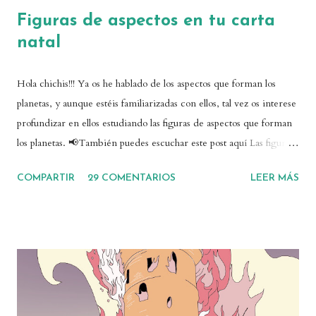
Figuras de aspectos en tu carta
natal
Hola chichis!!! Ya os he hablado de los aspectos que forman los
planetas, y aunque estéis familiarizadas con ellos, tal vez os interese
profundizar en ellos estudiando las figuras de aspectos que forman
los planetas. 📢También puedes escuchar este post aquí Las figuras
de aspectos en realidad son algo bastante simple: las figuras
COMPARTIR
29 COMENTARIOS
LEER MÁS
geométricas que dibujan los aspectos planetarios en el centro de
vuestra carta natal. Algunas de ellas don muy conocidas y
frecuentes, y otras no tanto. Pero todas son apasionantes. T
cuadrada La T cuadrada está compuesta por una oposición y dos
cuadraturas. Es una figura de aspectos tensa, disarmónica o
dinámica. En este caso, la tirantez de la oposición se canaliza de
forma rompedora y dura hacia el planeta que forma las cuadraturas,