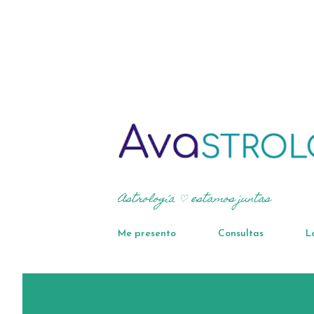
Astrología ♡ estamos juntas
Me presento
Consultas
L