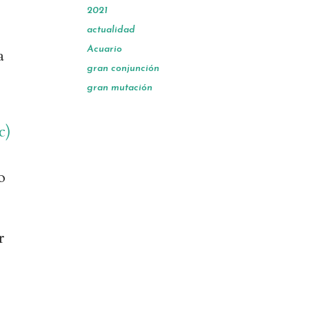
2021
actualidad
Acuario
a
gran conjunción
gran mutación
c)
o
r