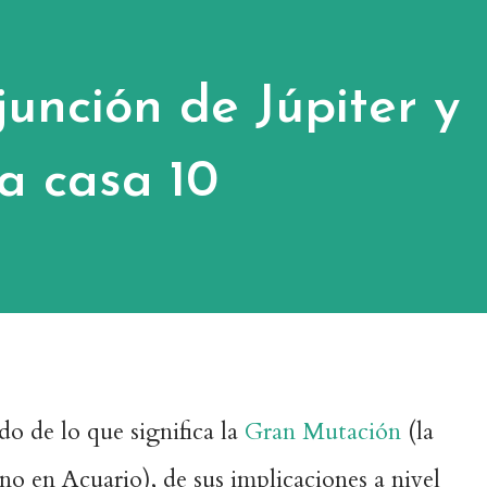
unción de Júpiter y
a casa 10
do de lo que significa la
Gran Mutación
(la
no en Acuario), de sus implicaciones a nivel