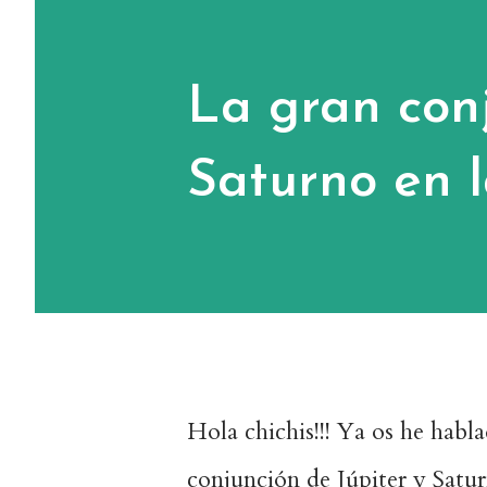
La gran conj
Saturno en l
Hola chichis!!! Ya os he habla
conjunción de Júpiter y Satur