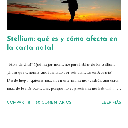
relacion...
Stellium: qué es y cómo afecta en
la carta natal
Hola chichis!!! Qué mejor momento para hablar de los stellium,
¡ahora que tenemos uno formado por seis planetas en Acuario!
Desde luego, quienes nazcan en este momento tendrán una carta
natal de lo más particular, porque no es precisamente habitual que
haya tantos planetas concentrados en un mismo signo. Si en
COMPARTIR
60 COMENTARIOS
LEER MÁS
vuestra carta tenéis una concentración de planetas, es posible que
tengáis un stellium. Así que vamos a ver qué es, cómo afecta un
stellium en una carta natal, y cómo gestionarlo. ¿Qué es un