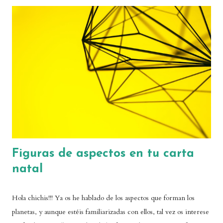
stellium? La palabra stellium viene de la palabra latina "satellitum",
que se refiere a una guardia protectora que acompaña. En
realidad, su significado astrológico no es exactamente ese, como
veremos después. Pero, ¿qué es un stellium? ¡Sencillo! Se trata de
una agrupación de planetas en un mismo signo o en una misma
casa de la carta astral. Hay astólogas que ya hablan de stellium
cuando hay una concentración de tres planetas en un punto,
mientras que otras consideran...
Figuras de aspectos en tu carta
natal
Hola chichis!!! Ya os he hablado de los aspectos que forman los
planetas, y aunque estéis familiarizadas con ellos, tal vez os interese