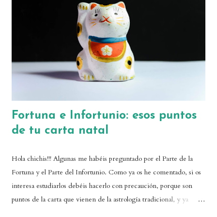
r
u
n
c
o
m
e
n
t
a
r
Fortuna e Infortunio: esos puntos
i
de tu carta natal
o
Hola chichis!!! Algunas me habéis preguntado por el Parte de la
Fortuna y el Parte del Infortunio. Como ya os he comentado, si os
interesa estudiarlos debéis hacerlo con precaución, porque son
puntos de la carta que vienen de la astrología tradicional, y ya
sabemos que las astrólogas medievales eran un poquito traicioneras