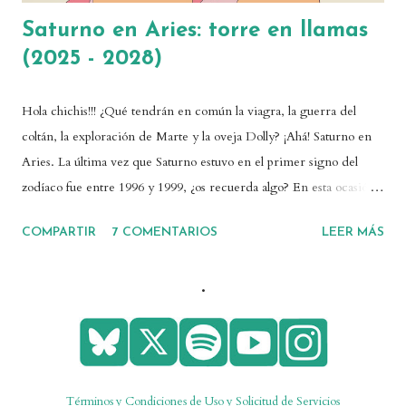
Saturno en Aries: torre en llamas
(2025 - 2028)
Hola chichis!!! ¿Qué tendrán en común la viagra, la guerra del
coltán, la exploración de Marte y la oveja Dolly? ¡Ahá! Saturno en
Aries. La última vez que Saturno estuvo en el primer signo del
zodíaco fue entre 1996 y 1999, ¿os recuerda algo? En esta ocasión
Saturno se quedará en Aries un tiempo considerable, desde mayo
COMPARTIR
7 COMENTARIOS
LEER MÁS
de 2025 hasta abril de 2028. ¡Os cuento todo! 💓También puedes
escuchar este post en mi canal de YouTube y Spotify . ¿Qué
.
representa Saturno y por qué su tránsito es relevante? Saturno es
un planeta lento que tarda unas tres décadas en completar una
vuelta al reloj cósmico. Como planeta social, está vinculado a
procesos y acontecimientos de carácter histórico. También
representa las normas, los tiempos y circunstancias que
Términos y Condiciones de Uso y Solicitud de Servicios