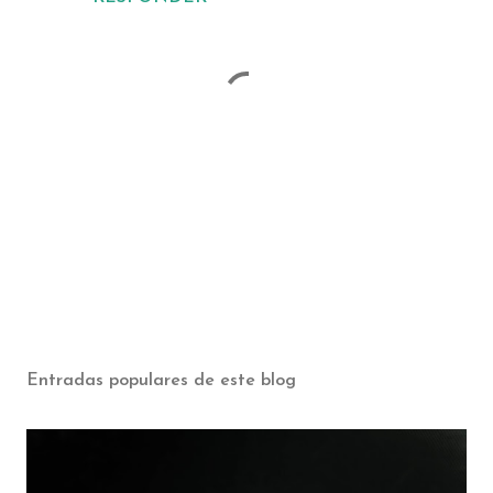
P
u
b
Entradas populares de este blog
l
i
c
a