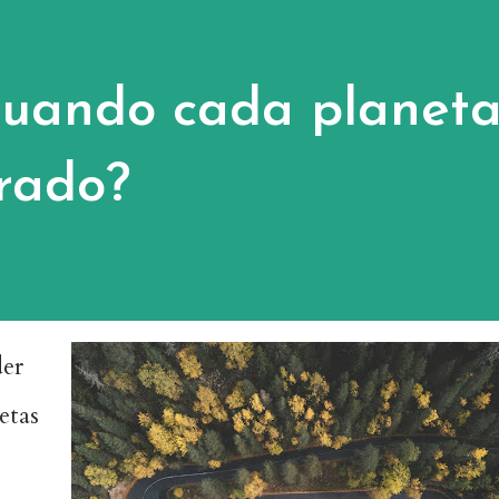
uando cada planet
grado?
der
etas