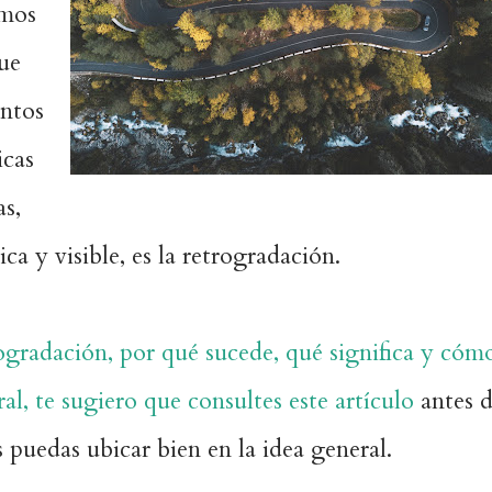
tmos
ue
untos
icas
as,
ca y visible, es la retrogradación.
rogradación, por qué sucede, qué significa y cóm
l, te sugiero que consultes este artículo
antes 
s puedas ubicar bien en la idea general.