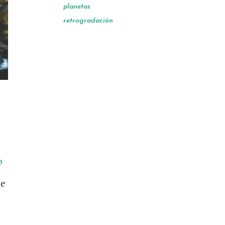
planetas
retrogradación
o
de