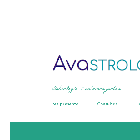
Astrología ♡ estamos juntas
Me presento
Consultas
L