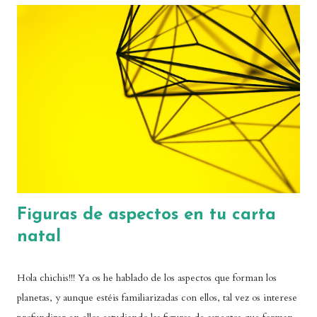
que se refiere a una guardia protectora que acompaña. En
realidad, su significado astrológico no es exactamente ese, como
veremos después. Pero, ¿qué es un stellium? ¡Sencillo! Se trata de
una agrupación de planetas en un mismo signo o en una misma
casa de la carta astral. Hay astólogas que ya hablan de stellium
cuando hay una concentración de tres planetas en un punto,
mientras que otras consideran...
Figuras de aspectos en tu carta
natal
Hola chichis!!! Ya os he hablado de los aspectos que forman los
planetas, y aunque estéis familiarizadas con ellos, tal vez os interese