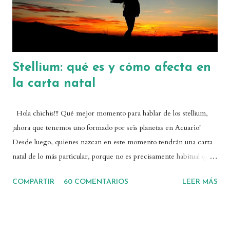
relacion...
Stellium: qué es y cómo afecta en
la carta natal
Hola chichis!!! Qué mejor momento para hablar de los stellium,
¡ahora que tenemos uno formado por seis planetas en Acuario!
Desde luego, quienes nazcan en este momento tendrán una carta
natal de lo más particular, porque no es precisamente habitual que
haya tantos planetas concentrados en un mismo signo. Si en
COMPARTIR
60 COMENTARIOS
LEER MÁS
vuestra carta tenéis una concentración de planetas, es posible que
tengáis un stellium. Así que vamos a ver qué es, cómo afecta un
stellium en una carta natal, y cómo gestionarlo. ¿Qué es un
stellium? La palabra stellium viene de la palabra latina "satellitum",