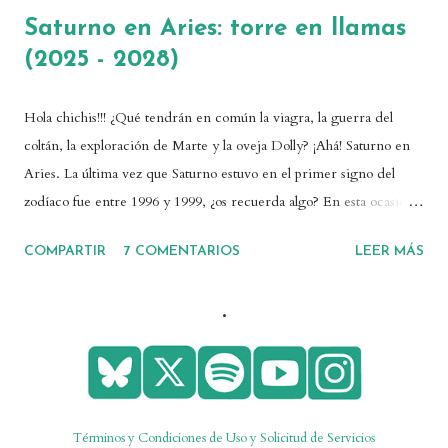
Saturno en Aries: torre en llamas
(2025 - 2028)
Hola chichis!!! ¿Qué tendrán en común la viagra, la guerra del
coltán, la exploración de Marte y la oveja Dolly? ¡Ahá! Saturno en
Aries. La última vez que Saturno estuvo en el primer signo del
zodíaco fue entre 1996 y 1999, ¿os recuerda algo? En esta ocasión
Saturno se quedará en Aries un tiempo considerable, desde mayo
COMPARTIR
7 COMENTARIOS
LEER MÁS
de 2025 hasta abril de 2028. ¡Os cuento todo! 💓También puedes
escuchar este post en mi canal de YouTube y Spotify . ¿Qué
.
representa Saturno y por qué su tránsito es relevante? Saturno es
un planeta lento que tarda unas tres décadas en completar una
vuelta al reloj cósmico. Como planeta social, está vinculado a
procesos y acontecimientos de carácter histórico. También
representa las normas, los tiempos y circunstancias que
Términos y Condiciones de Uso y Solicitud de Servicios