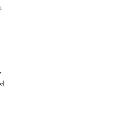
n
,
el