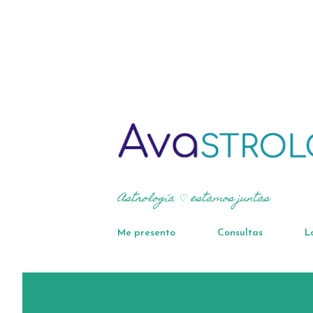
Astrología ♡ estamos juntas
Me presento
Consultas
L