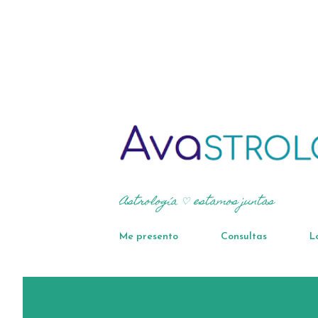
Astrología ♡ estamos juntas
Me presento
Consultas
L