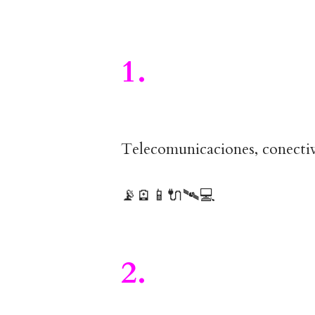
1.
Telecomunicaciones, conectiv
📡🪫📱🔌🛰️💻
2.