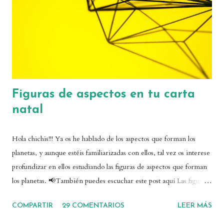
casa de la carta astral. Hay astólogas que ya hablan de stellium
cuando hay una concentración de tres planetas en un punto,
mientras que otras consideran...
Figuras de aspectos en tu carta
natal
Hola chichis!!! Ya os he hablado de los aspectos que forman los
planetas, y aunque estéis familiarizadas con ellos, tal vez os interese
profundizar en ellos estudiando las figuras de aspectos que forman
los planetas. 📢También puedes escuchar este post aquí Las figuras
de aspectos en realidad son algo bastante simple: las figuras
COMPARTIR
29 COMENTARIOS
LEER MÁS
geométricas que dibujan los aspectos planetarios en el centro de
vuestra carta natal. Algunas de ellas don muy conocidas y