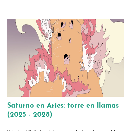
frecuentes, y otras no tanto. Pero todas son apasionantes. T
cuadrada La T cuadrada está compuesta por una oposición y dos
cuadraturas. Es una figura de aspectos tensa, disarmónica o
dinámica. En este caso, la tirantez de la oposición se canaliza de
forma rompedora y dura hacia el planeta que forma las cuadraturas,
sobre el que recae toda la tensión. Por eso, ese planeta será un
punto sensible de nuestra carta, y requerirá que trabajemos en él
intensamente, al menos en determinadas épocas. Por tanto, es una
fi...
Saturno en Aries: torre en llamas
(2025 - 2028)