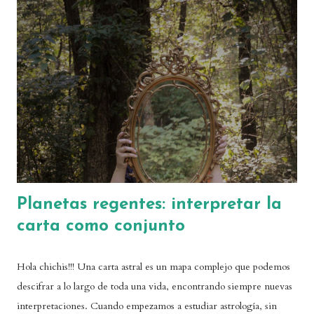
manifieste de una forma determinada. Es cierto que muchas veces
estamos tan predeterminadas a ciertas tendencias que podemos
vivir las cosas con ese aire de destino inminente. Pero es esencial
mantener la calma y recordar que, de por sí, ningún aspecto de
nuestra carta astral debería leerse desde la exaltación o el miedo,
sino desde un punto de vista práctico que integre toda la carta en
su totalidad....
Planetas regentes: interpretar la
carta como conjunto
Hola chichis!!! Una carta astral es un mapa complejo que podemos
descifrar a lo largo de toda una vida, encontrando siempre nuevas
interpretaciones. Cuando empezamos a estudiar astrología, sin