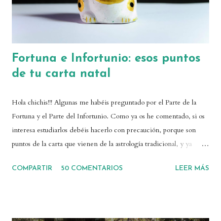
Fortuna e Infortunio: esos puntos
de tu carta natal
Hola chichis!!! Algunas me habéis preguntado por el Parte de la
Fortuna y el Parte del Infortunio. Como ya os he comentado, si os
interesa estudiarlos debéis hacerlo con precaución, porque son
puntos de la carta que vienen de la astrología tradicional, y ya
sabemos que las astrólogas medievales eran un poquito traicioneras
COMPARTIR
50 COMENTARIOS
LEER MÁS
definiendo de forma cerrada el destino de la gente. Como ya os he
dicho muchas veces, el debate astrológico sobre el destino y el
libre albedrío es importante, y debemos tener en cuenta que
nuestras decisiones van a ser la llave para que nuestra carta natal se