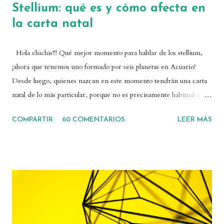
Stellium: qué es y cómo afecta en
la carta natal
Hola chichis!!! Qué mejor momento para hablar de los stellium,
¡ahora que tenemos uno formado por seis planetas en Acuario!
Desde luego, quienes nazcan en este momento tendrán una carta
natal de lo más particular, porque no es precisamente habitual que
haya tantos planetas concentrados en un mismo signo. Si en
COMPARTIR
60 COMENTARIOS
LEER MÁS
vuestra carta tenéis una concentración de planetas, es posible que
tengáis un stellium. Así que vamos a ver qué es, cómo afecta un
stellium en una carta natal, y cómo gestionarlo. ¿Qué es un
stellium? La palabra stellium viene de la palabra latina "satellitum",
que se refiere a una guardia protectora que acompaña. En
realidad, su significado astrológico no es exactamente ese, como
veremos después. Pero, ¿qué es un stellium? ¡Sencillo! Se trata de
una agrupación de planetas en un mismo signo o en una misma