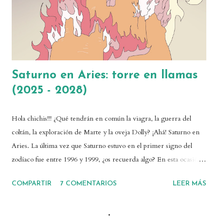
intensamente, al menos en determinadas épocas. Por tanto, es una
fi...
Saturno en Aries: torre en llamas
(2025 - 2028)
Hola chichis!!! ¿Qué tendrán en común la viagra, la guerra del
coltán, la exploración de Marte y la oveja Dolly? ¡Ahá! Saturno en
Aries. La última vez que Saturno estuvo en el primer signo del
zodíaco fue entre 1996 y 1999, ¿os recuerda algo? En esta ocasión
Saturno se quedará en Aries un tiempo considerable, desde mayo
COMPARTIR
7 COMENTARIOS
LEER MÁS
de 2025 hasta abril de 2028. ¡Os cuento todo! 💓También puedes
escuchar este post en mi canal de YouTube y Spotify . ¿Qué
.
representa Saturno y por qué su tránsito es relevante? Saturno es