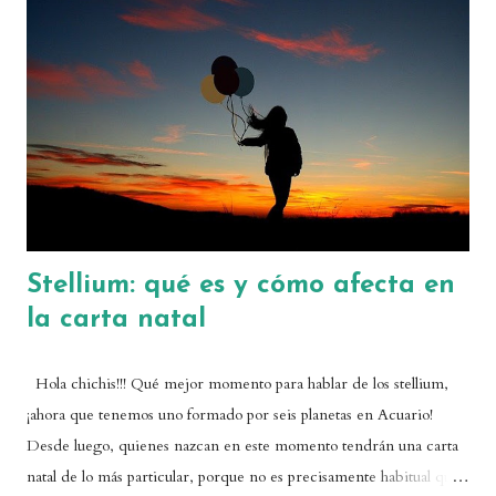
hacen unos planetas a otros, y comprender mejor vuestras casas
vacías: acabaréis haciendo una lectura mucho más integral de la
carta. Cuáles son los planetas regentes de cada signo y casa Un
planeta regente es el planeta más afín a la energía de un signo o de
una casa. Se dice que es regente porque gobierna sobre los asuntos
relacion...
Stellium: qué es y cómo afecta en
la carta natal
Hola chichis!!! Qué mejor momento para hablar de los stellium,
¡ahora que tenemos uno formado por seis planetas en Acuario!
Desde luego, quienes nazcan en este momento tendrán una carta
natal de lo más particular, porque no es precisamente habitual que