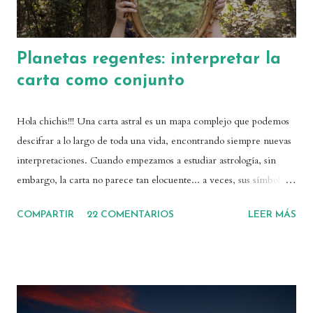
Planetas regentes: interpretar la
carta como conjunto
Hola chichis!!! Una carta astral es un mapa complejo que podemos
descifrar a lo largo de toda una vida, encontrando siempre nuevas
interpretaciones. Cuando empezamos a estudiar astrología, sin
embargo, la carta no parece tan elocuente... a veces, sus símbolos
parecen silenciosos, o incluso limitados. Si te pasa esto, después de
COMPARTIR
22 COMENTARIOS
LEER MÁS
haber interpretado el significado de los planetas en los signos y en
las casas, o incluso los aspectos que hacen entre sí, el siguiente paso
es comprender las regencias planetarias. Ahí comienza la
verdadera lectura de una carta. ¿Por qué? Porque estudiar los
planetas regentes os permitirá leer los guiños energéticos que se