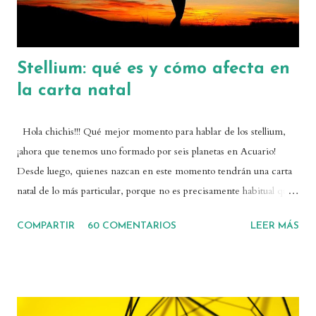
Stellium: qué es y cómo afecta en
la carta natal
Hola chichis!!! Qué mejor momento para hablar de los stellium,
¡ahora que tenemos uno formado por seis planetas en Acuario!
Desde luego, quienes nazcan en este momento tendrán una carta
natal de lo más particular, porque no es precisamente habitual que
haya tantos planetas concentrados en un mismo signo. Si en
COMPARTIR
60 COMENTARIOS
LEER MÁS
vuestra carta tenéis una concentración de planetas, es posible que
tengáis un stellium. Así que vamos a ver qué es, cómo afecta un
stellium en una carta natal, y cómo gestionarlo. ¿Qué es un
stellium? La palabra stellium viene de la palabra latina "satellitum",
que se refiere a una guardia protectora que acompaña. En