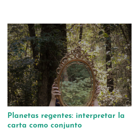
dicho muchas veces, el debate astrológico sobre el destino y el
libre albedrío es importante, y debemos tener en cuenta que
nuestras decisiones van a ser la llave para que nuestra carta natal se
manifieste de una forma determinada. Es cierto que muchas veces
estamos tan predeterminadas a ciertas tendencias que podemos
vivir las cosas con ese aire de destino inminente. Pero es esencial
mantener la calma y recordar que, de por sí, ningún aspecto de
nuestra carta astral debería leerse desde la exaltación o el miedo,
sino desde un punto de vista práctico que integre toda la carta en
su totalidad....
Planetas regentes: interpretar la
carta como conjunto