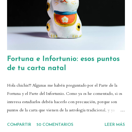
n
c
o
m
e
n
t
a
r
Fortuna e Infortunio: esos puntos
i
de tu carta natal
o
Hola chichis!!! Algunas me habéis preguntado por el Parte de la
Fortuna y el Parte del Infortunio. Como ya os he comentado, si os
interesa estudiarlos debéis hacerlo con precaución, porque son
puntos de la carta que vienen de la astrología tradicional, y ya
sabemos que las astrólogas medievales eran un poquito traicioneras
COMPARTIR
50 COMENTARIOS
LEER MÁS
definiendo de forma cerrada el destino de la gente. Como ya os he