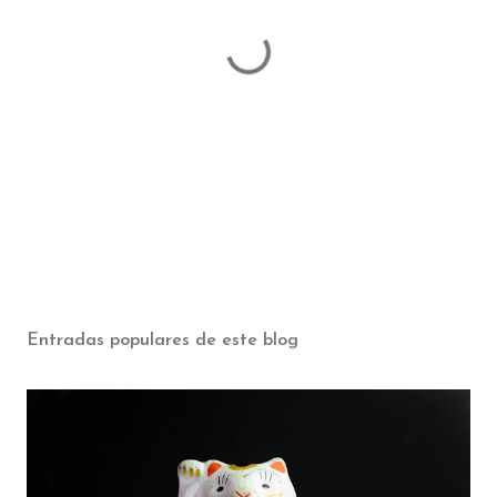
P
u
b
Entradas populares de este blog
l
i
c
a
r
u