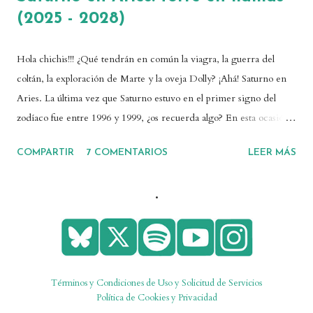
(2025 - 2028)
Hola chichis!!! ¿Qué tendrán en común la viagra, la guerra del
coltán, la exploración de Marte y la oveja Dolly? ¡Ahá! Saturno en
Aries. La última vez que Saturno estuvo en el primer signo del
zodíaco fue entre 1996 y 1999, ¿os recuerda algo? En esta ocasión
Saturno se quedará en Aries un tiempo considerable, desde mayo
COMPARTIR
7 COMENTARIOS
LEER MÁS
de 2025 hasta abril de 2028. ¡Os cuento todo! 💓También puedes
escuchar este post en mi canal de YouTube y Spotify . ¿Qué
.
representa Saturno y por qué su tránsito es relevante? Saturno es
un planeta lento que tarda unas tres décadas en completar una
vuelta al reloj cósmico. Como planeta social, está vinculado a
procesos y acontecimientos de carácter histórico. También
representa las normas, los tiempos y circunstancias que
Términos y Condiciones de Uso y Solicitud de Servicios
condicionan nuestra posición social y nuestra contribución al
Política de Cookies y Privacidad