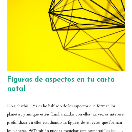
realidad, su significado astrológico no es exactamente ese, como
veremos después. Pero, ¿qué es un stellium? ¡Sencillo! Se trata de
una agrupación de planetas en un mismo signo o en una misma
casa de la carta astral. Hay astólogas que ya hablan de stellium
cuando hay una concentración de tres planetas en un punto,
mientras que otras consideran...
Figuras de aspectos en tu carta
natal
Hola chichis!!! Ya os he hablado de los aspectos que forman los
planetas, y aunque estéis familiarizadas con ellos, tal vez os interese
profundizar en ellos estudiando las figuras de aspectos que forman
los planetas. 📢También puedes escuchar este post aquí Las figuras